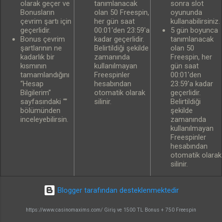
olarak geçer ve
tanımlanacak
sonra slot
Bonusların
olan 50 Freespin,
oyununda
çevrim şartı için
her gün saat
kullanabilirsiniz.
geçerlidir.
00:01'den 23:59'a
5 gün boyunca
Bonus çevrim
kadar geçerlidir.
tanımlanacak
şartlarının ne
Belirtildiği şekilde
olan 50
kadarlık bir
zamanında
Freespin, her
kısmının
kullanılmayan
gün saat
tamamlandığını
Freespinler
00:01'den
“Hesap
hesabından
23:59'a kadar
Bilgilerim”
otomatik olarak
geçerlidir.
sayfasındaki “”
silinir.
Belirtildiği
bölümünden
şekilde
inceleyebilirsin.
zamanında
kullanılmayan
Freespinler
hesabından
otomatik olarak
silinir.
Blogger tarafından desteklenmektedir
https://www.casinomaxims.com/ Giriş ve 1500 TL Bonus + 750 Freespin