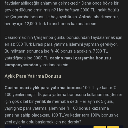
faydalanabileceğin anlamına gelmektedir. Daha önce böyle bir
şey gördüğüne emin misin? Her haftaya 3000 TL nakit ödüllü
bir Çarşamba bonusu ile başlayabilirsin. Aslında abartmıyoruz,
her ay için 12,000 Türk Lirası bonus kazanabilirsin.
Casinomaxi'nin Çarşamba günkü bonusundan faydalanmak için
en az 500 Türk Lirası para yatırma işlemini yapman gerekiyor.
Bu miktarın sonunda ise % 40 bonus alacaksın. 7500 TL
yatırdığında ise 3000 TL
casino maxi çarşamba bonusu
kampanyasından
yararlanabilirsin.
Aylık Para Yatırma Bonusu
Casino maxi aylık para yatırma bonusu
100 TL'ye kadar %
100 yenilenmiştir. İlk para yatırma bonusunu kullanan müşteriler
için çok özel bir yenilik ile merhaba dedi. Her ayın ilk 5 günü,
yaptığınız para yatırma işleminde % 100 bonus kazanma
şansına sahip olacaksın. 100 TL'ye kadar tam 100% bonus ve
yeni aylarla dolu başlamak için ne dersin?