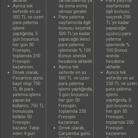
aktarılır.
tamamlanmış ya
Para yatırma
Ayrıca tek
da sona ermiş
sayfamızda
seferde en az
olması gerekir.
ilgili bonusu
500 TL ve üzeri
Para yatırma
seçerek 250
para yatırma
sayfamızda ilgili
TL’ye kadar
işlemi
bonusu seçerek
yapacağın
yaptığında, 5
500 TL’ye kadar
üçüncü para
gün boyunca
yapacağın ikinci
yatırma
her gün 50
para yatırma
işleminde %
Freespin,
işleminde % 100
100 Bonus
toplamda 250
Bonus anında
anında
Freespin
hesabına aktarılır.
hesabına
kazanırsın.
Ayrıca tek
aktarılır.
Örnek olarak,
seferde en az
Ayrıca tek
Pazartesi günü
500 TL ve üzeri
seferde en az
kayıt olup 750
para yatırma
250 TL ve üzeri
TL ilk para
işlemi yaptığında,
para yatırma
yatırma işlemi
5 gün boyunca
işlemi
yapan bir
her gün 50
yaptığında, 5
kullanıcı, 750 TL
Freespin,
gün boyunca
bonusuyla
toplamda 250
her gün 50
birlikte 50
Freespin
Freespin,
Freespin
kazanırsın.
toplamda 250
kazanır. Takip
Örnek olarak;
Freespin
eden 4 gün
Çarşamba günü
kazanırsın.