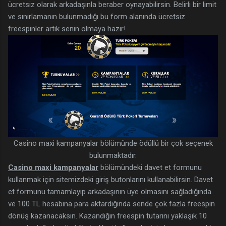
ücretsiz olarak arkadaşınla beraber oynayabilirsin. Belirli bir limit
ve sınırlamanın bulunmadığı bu form alanında ücretsiz
freespinler artık senin olmaya hazır!
Casino maxi kampanyalar bölümünde ödüllü bir çok seçenek
bulunmaktadır.
Casino maxi kampanyalar
bölümündeki davet et formunu
kullanmak için sitemizdeki giriş butonlarını kullanabilirsin. Davet
et formunu tamamlayıp arkadaşının üye olmasını sağladığında
ve 100 TL hesabına para aktardığında sende çok fazla freespin
dönüş kazanacaksın. Kazandığın freespin tutarını yaklaşık 10