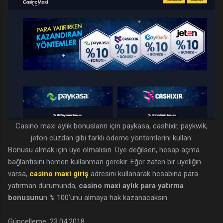
Casino maxi aylık bonusların için paykasa, cashixir, paykwik,
jeton cüzdan gibi farklı ödeme yöntemlerini kullan.
Bonusu almak için üye olmalısın. Üye değilsen, hesap açma
bağlantısını hemen kullanman gerekir. Eğer zaten bir üyeliğin
varsa,
casino maxi giriş
adresini kullanarak hesabına para
yatırman durumunda,
casino maxi aylık para yatırma
bonusunu
n % 100'ünü almaya hak kazanacaksın.
Güncelleme: 23.04.2018