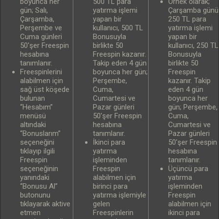
boyunca her
500 TL para
Örnek olarak;
gün; Salı,
yatırma işlemi
Çarşamba günü
Çarşamba,
yapan bir
250 TL para
Perşembe ve
kullanıcı, 500 TL
yatırma işlemi
Cuma günleri
Bonusuyla
yapan bir
50'şer Freespin
birlikte 50
kullanıcı, 250 TL
hesabına
Freespin kazanır.
Bonusuyla
tanımlanır.
Takip eden 4 gün
birlikte 50
Freespinlerini
boyunca her gün;
Freespin
alabilmen için
Perşembe,
kazanır. Takip
sağ üst köşede
Cuma,
eden 4 gün
bulunan
Cumartesi ve
boyunca her
“Hesabım”
Pazar günleri
gün; Perşembe,
menüsü
50'şer Freespin
Cuma,
altındaki
hesabına
Cumartesi ve
“Bonuslarım”
tanımlanır.
Pazar günleri
seçeneğini
İkinci para
50'şer Freespin
tıklayıp ilgili
yatırma
hesabına
Freespin
işleminden
tanımlanır.
seçeneğinin
Freespin
Üçüncü para
yanındaki
alabilmen için
yatırma
“Bonusu Al”
birinci para
işleminden
butonunu
yatırma işlemiyle
Freespin
tıklayarak aktive
gelen
alabilmen için
etmen
Freespinlerin
ikinci para