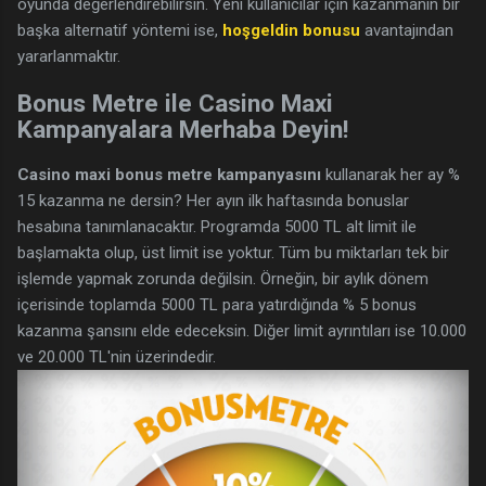
oyunda değerlendirebilirsin. Yeni kullanıcılar için kazanmanın bir
başka alternatif yöntemi ise,
hoşgeldin bonusu
avantajından
yararlanmaktır.
Bonus Metre ile Casino Maxi
Kampanyalara Merhaba Deyin!
Casino maxi bonus metre
kampanyasını
kullanarak her ay %
15 kazanma ne dersin? Her ayın ilk haftasında bonuslar
hesabına tanımlanacaktır. Programda 5000 TL alt limit ile
başlamakta olup, üst limit ise yoktur. Tüm bu miktarları tek bir
işlemde yapmak zorunda değilsin. Örneğin, bir aylık dönem
içerisinde toplamda 5000 TL para yatırdığında % 5 bonus
kazanma şansını elde edeceksin. Diğer limit ayrıntıları ise 10.000
ve 20.000 TL'nin üzerindedir.