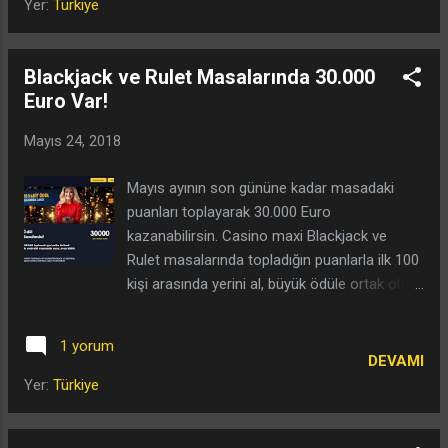
hemde arkadaşın 100 Freespin kazanacak!
fazla 50 çekiliş hakkı elde ed...
Yer:
Türkiye
Arkadaşını davet et formu gerçekten avantajlı
mıdır? Evet! Normal üye olduğunda yalnızca
bir hesap açmış olacaksın. Fakat senin üye
Blackjack ve Rulet Masalarında 30.000
olmana arkadaşın vesile olduğunda ikinizde
Euro Var!
100 Freespin kazanacaksınız. Ayrıca,
Mayıs 24, 2018
arkadaşın hesabına gerekli para yatırma
limitini yatırdığında ise 1500 TL'ye varan hoş
Mayıs ayının son gününe kadar masadaki
geldin bonusundan faydalanabilecek. Casino
puanları toplayarak 30.000 Euro
Maxi Davet Formu Casino maxi arkadaşını
kazanabilirsin. Casino maxi Blackjack ve
davet et formu için yalnızca 2 farklı bilgiye
Rulet masalarında topladığın puanlarla ilk 100
ihtiyaç duyuyoruz. Bunlardan birincisi sana ait
kişi arasında yerini al, büyük ödüle ortak ol!
olan adın ve soyadın, ikincisi ise arkadaşının
Casino maxi canlı casino blackjack ve rulet
adı ve mail adresi. Davet et formunu doldurup
ödülü 30.000 Euro Canlı casino lobisindeki
gönderdiğinde se...
1 yorum
kampanyaları masalarda blackjack ve rulet
DEVAMI
oynayarak puanları bir bir toplamalısın. En
Yer:
Türkiye
yüksek puanı topladığında ise büyük ödülün
sahibi sen olacaksın. Casino Maxi Blackjack