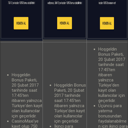
Bizler bu iki farklı tabuyu yıkarak hem seyahat
halinde olan hem de evinde d...
Hoşgeldin
Bonus Paketi,
20 Şubat 2017
tarihinde saat
17:45'ten
Hoşgeldin
itibaren
Bonus Paketi,
yalnızca
20 Şubat 2017
Hoşgeldin Bonus
Türkiye'den
tarihinde saat
Paketi, 20 Şubat
kayıt olan
17:45'ten
2017 tarihinde
kullanıcılar için
itibaren yalnızca
saat 17:45'ten
geçerlidir.
Türkiye'den kayıt
itibaren yalnızca
Üçüncü para
olan kullanıcılar
Türkiye'den kayıt
yatırma
için geçerlidir.
olan kullanıcılar
bonusundan
CasinoMaxi'ye
için geçerlidir.
faydalanabilme
kayıt olup 750
İkinci para
n için ikinci para