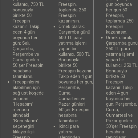
kullanıcı, 750 TL
Freespin,
gün boyunca
bonusuyla
toplamda 250
her gün 50
birlikte 50
Freespin
Freespin,
Freespin
kazanırsın.
toplamda 250
kazanır. Takip
Örnek olarak;
Freespin
eden 4 gün
Çarşamba günü
kazanırsın.
boyunca her
500 TL para
Örnek olarak;
gün; Salı,
yatırma işlemi
Çarşamba günü
Çarşamba,
yapan bir
250 TL para
Perşembe ve
kullanıcı, 500 TL
yatırma işlemi
Cuma günleri
Bonusuyla
yapan bir
50'şer Freespin
birlikte 50
kullanıcı, 250 TL
hesabına
Freespin kazanır.
Bonusuyla
tanımlanır.
Takip eden 4 gün
birlikte 50
Freespinlerini
boyunca her gün;
Freespin
alabilmen için
Perşembe,
kazanır. Takip
sağ üst köşede
Cuma,
eden 4 gün
bulunan
Cumartesi ve
boyunca her
“Hesabım”
Pazar günleri
gün; Perşembe,
menüsü
50'şer Freespin
Cuma,
altındaki
hesabına
Cumartesi ve
“Bonuslarım”
tanımlanır.
Pazar günleri
seçeneğini
İkinci para
50'şer Freespin
tıklayıp ilgili
yatırma
hesabına
Freespin
işleminden
tanımlanır.