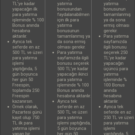
TL’ye kadar
yatırma
yatırma
yapacağın ilk
bonusundan
bonusunun
para yatırma
faydalanabilmen
tamamlanmış
işleminde % 100
için ilk para
ya da sona
Bonus anında
yatırma
ermiş olması
hesabına
bonusunun
gerekir.
aktarılır.
tamamlanmış ya
Para yatırma
Ayrıca tek
da sona ermiş
sayfamızda
seferde en az
olması gerekir.
ilgili bonusu
500 TL ve üzeri
Para yatırma
seçerek 250
para yatırma
sayfamızda ilgili
TL’ye kadar
işlemi
bonusu seçerek
yapacağın
yaptığında, 5
500 TL’ye kadar
üçüncü para
gün boyunca
yapacağın ikinci
yatırma
her gün 50
para yatırma
işleminde %
Freespin,
işleminde % 100
100 Bonus
toplamda 250
Bonus anında
anında
Freespin
hesabına aktarılır.
hesabına
kazanırsın.
Ayrıca tek
aktarılır.
Örnek olarak,
seferde en az
Ayrıca tek
Pazartesi günü
500 TL ve üzeri
seferde en az
kayıt olup 750
para yatırma
250 TL ve üzeri
TL ilk para
işlemi yaptığında,
para yatırma
yatırma işlemi
5 gün boyunca
işlemi
yapan bir
her gün 50
yaptığında, 5