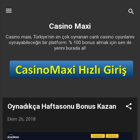
Ana içeriğe atla
Casino Maxi
Casino maxi, Türkiye'nin en çok oynanan canlı casino oyunlarını
oynayabileceğin bir platform. % 100 bonus almak için sen de
yerini burada al!
Oynadıkça Haftasonu Bonus Kazan
K
a
Ekim 26, 2018
y
ı
t